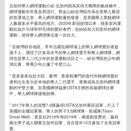
北加州華人網球運動介紹 北加州因為其得天獨厚的氣候條件，
網球運動非常普及和流行。舊金山矽谷灣區作為全美華人聚居
的首選地之壹，華人網球運動蓬勃發展，是美國華人業餘網球
人數最多水平最高的地方。2020年新冠疫情以來，很多室內運
動比如乒乓球和羽毛球的愛好者們，也紛紛加入到室外的網球
運動，使得華人網球隊伍進一步壯大。
* 在南灣矽谷地區，常年活躍在網球場上的華人網球愛好者超
過千人，湧現了許多高水平的華人網球選手和華人網球隊。網
球也是華人二代少年的首選運動項目之一，矽谷灣區的少年網
球比賽，華裔少年占據了半壁江山。
* 眾多新來自於大陸，臺灣，香港和澳門的壹代年輕網球愛好
者和出生長大於本地的華人二代選手，逐漸成為北加州網球運
動的中堅力量。在美國網球協會USTA主辦的各級網球比賽
中，華人網球隊捷報頻傳。
* 2017年華人的混雙7.0隊贏得USTA北加州賽區冠軍，打入了
美國的全國冠軍賽。華人的男子3.5網球隊 - 長城隊(Team
Great Wall)，更是在2018年和2019年，兩度創造歷史，贏得
兩次男子成人聯賽北加州冠軍，並在當年10月參加了全美冠軍
賽。