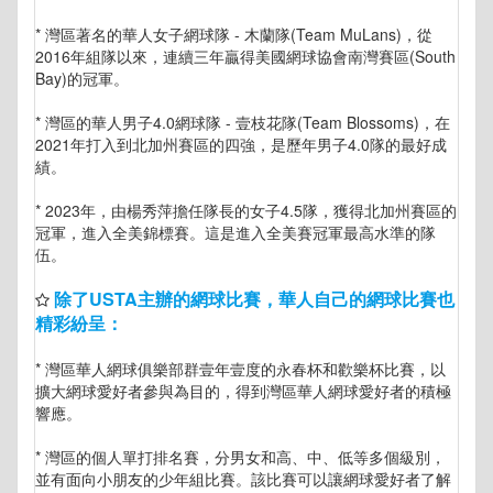
* 灣區著名的華人女子網球隊 - 木蘭隊(Team MuLans)，從
2016年組隊以來，連續三年贏得美國網球協會南灣賽區(South
Bay)的冠軍。
* 灣區的華人男子4.0網球隊 - 壹枝花隊(Team Blossoms)，在
2021年打入到北加州賽區的四強，是歷年男子4.0隊的最好成
績。
* 2023年，由楊秀萍擔任隊長的女子4.5隊，獲得北加州賽區的
冠軍，進入全美錦標賽。這是進入全美賽冠軍最高水準的隊
伍。
除了USTA主辦的網球比賽，華人自己的網球比賽也
精彩紛呈：
* 灣區華人網球俱樂部群壹年壹度的永春杯和歡樂杯比賽，以
擴大網球愛好者參與為目的，得到灣區華人網球愛好者的積極
響應。
* 灣區的個人單打排名賽，分男女和高、中、低等多個級別，
並有面向小朋友的少年組比賽。該比賽可以讓網球愛好者了解