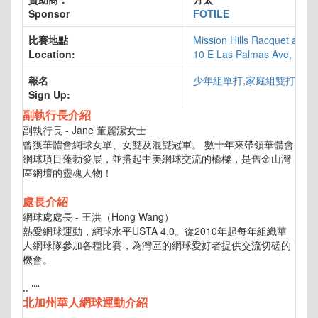
Sponsor
FOTILE
比賽地點
Mission Hills Racquet and 
Location:
10 E Las Palmas Ave, Fre
報名
少年組單打,家庭組雙打報名
Sign Up:
副執行長介紹
副執行長 - Jane 董麗潔女士
曾獲華體會網球女單、女雙及混雙冠軍。 數十年來帶領華體會
網球項目蓬勃發展，並搭起中美網球交流的橋樑，是舊金山灣
區網壇的靈魂人物！
處長介紹
網球處處長 - 王洪（Hong Wang）
熱愛網球運動，網球水平USTA 4.0。從2010年起每年組織華
人網球隊參加各種比賽，為灣區的網球愛好者提供交流切磋的
機會。
‥ ‘‘‘‘
北加州華人網球運動介紹