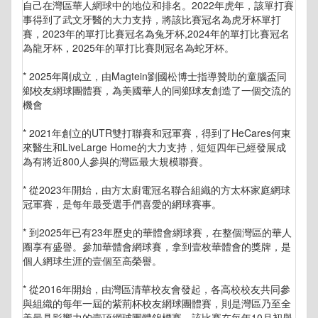
自己在灣區華人網球中的地位和排名。2022年虎年，該單打賽
事得到了武文牙醫的大力支持，將該比賽冠名為虎牙杯單打
賽，2023年的單打比賽冠名為兔牙杯,2024年的單打比賽冠名
為龍牙杯，2025年的單打比賽則冠名為蛇牙杯。
* 2025年剛成立，由Magtein劉國松博士指導贊助的童腦盃同
鄉校友網球團體賽，為美國華人的同鄉球友創造了一個交流的
機會
* 2021年創立的UTR雙打聯賽和冠軍賽，得到了HeCares何東
來醫生和LiveLarge Home的大力支持，短短四年已經發展成
為有將近800人參與的灣區最大規模聯賽。
* 從2023年開始，由方太廚電冠名聯合組織的方太杯家庭網球
冠軍賽，是每年最受選手們喜愛的網球賽事。
* 到2025年已有23年歷史的華體會網球賽，在整個灣區的華人
圈享有盛譽。參加華體會網球賽，拿到壹枚華體會的獎牌，是
個人網球生涯的壹個至高榮譽。
* 從2016年開始，由灣區清華校友會發起，各高校校友共同參
與組織的每年一屆的紫荊杯校友網球團體賽，則是灣區乃至全
美最具影響力的壹項網球團體錦標賽。該比賽在每年10月初舉