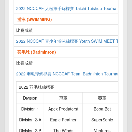
2022 NCCCAF 太極推手錦標賽 Taichi Tuishou Tournament 
游泳 (SWIMMING)
比賽成績
2022 NCCCAF 青少年游泳錦標賽 Youth SWIM MEET Tournam
羽毛球 (Badminton)
比賽成績
2022 羽毛球錦標賽 NCCCAF Team Badminton Tournament 0
2022 羽毛球錦標賽
Division
冠軍
亞軍
Division 1
Apex Predatorst
Boba Bet
Division 2-A
Eagle Feather
SuperSonic
Division 2-B
The Winds
Ventures
Bac