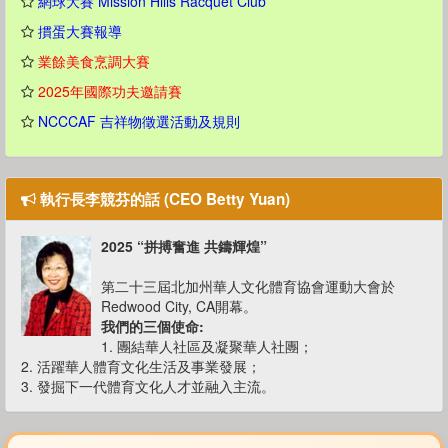
網球大賽 Mission Hills Racquet Club
摜蛋大賽報導
業餘美食烹調大賽
2025年國際功夫邀請賽
NCCCAF 吉祥物徵選活動及規則
執行長李競芬的話 (CEO Betty Yuan)
2025 “拼搏奮進 共鑄輝煌”
第二十三屆北加州華人文化體育協會運動大會於
Redwood City, CA開幕。
我們的三個使命:
1. 團結華人社區及凝聚華人社團；
2. 活躍華人體育文化生活及事業發展；
3. 發掘下一代體育文化人才並融入主流。