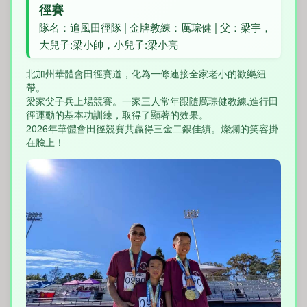
徑賽
隊名：追風田徑隊 | 金牌教練：厲琮健 | 父：梁宇，
大兒子:梁小帥，小兒子:梁小亮
北加州華體會田徑賽道，化為一條連接全家老小的歡樂紐
帶。
梁家父子兵上場競賽。一家三人常年跟隨厲琮健教練,進行田
徑運動的基本功訓練，取得了顯著的效果。
2026年華體會田徑競賽共贏得三金二銀佳績。燦爛的笑容掛
在臉上！