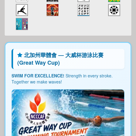
北加州華體會 — 大威杯游泳比賽
(Great Way Cup)
SWIM FOR EXCELLENCE!
Strength in every stroke.
Together we make waves!