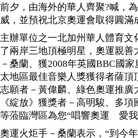
前夕，由海外的華人齊聚?喊，
威，並預祝北京奧運會取得圓滿
主辦單位之一北加州華人體育文
了兩岸三地頂極明星，奧運親善
－桑蘭、獲2008年英國BBC國
太地區最佳音樂人獎獲得者薩頂
志願者－黃偉麟、綠色奧運推廣
《綻放》獲獎者－高明駿、多項
等蒞臨灣區為您“唱響奧運 愛我
奧運火炬手－桑蘭表示，“到今年