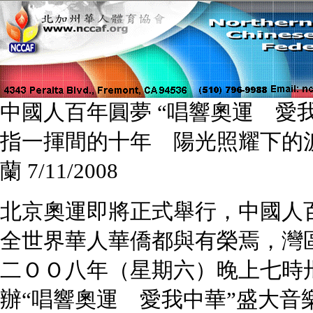
中國人百年圓夢 “唱響奧運 愛
指一揮間的十年 陽光照耀下的
蘭 7/11/2008
北京奧運即將正式舉行，中國人
全世界華人華僑都與有榮焉，灣
二ＯＯ八年（星期六）晚上七時
辦“唱響奧運 愛我中華”盛大音