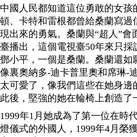
中國人民都知道這位勇敢的女孩
頓、卡特和雷根都曾給桑蘭寫過
現出來的勇氣。桑蘭與“超人”會
臺播出，這個電視臺50年來只採
鄧小平，一個是桑蘭。桑蘭還如
像裏奧納多-迪卡普里奧和席琳-
太可愛了，像我們這些在她身邊
此後，堅強的她在輪椅上創造了
1999年1月她成為了第一位在
燈儀式的外國人，1999年4月